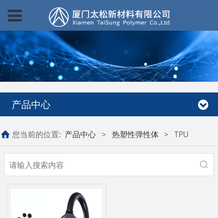
产品中心
您当前的位置:
产品中心
>
热塑性弹性体
>
TPU