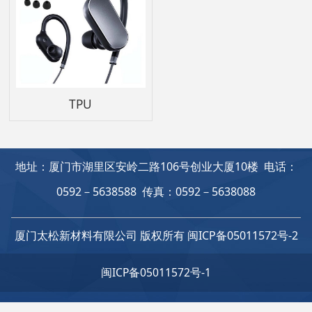
TPU
地址：厦门市湖里区安岭二路106号创业大厦10楼 电话：
0592－5638588 传真：0592－5638088
厦门太松新材料有限公司 版权所有
闽ICP备05011572号-2
闽ICP备05011572号-1